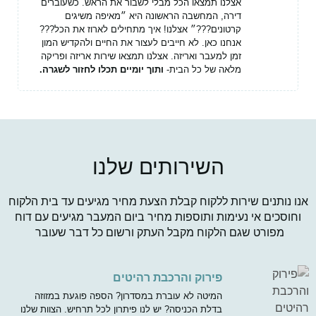
אצלנו תמצאו הכל מבלי לשבור את הראש. כשעוברים
דירה, המחשבה הראשונה היא ״מאיפה משיגים
קרטונים???״ אצלנו! איך מתחילים לארוז את הכל???
אנחנו כאן. לא חייבים לעצור את החיים ולהקדיש המון
זמן למעבר ואריזה. אצלנו תמצאו שירות אריזה ופריקה
מלאה של כל הבית-
ותוך יומיים תכלו לחזור לשגרה.
השירותים שלנו
נים שירות ללקוח קבלת הצעת מחיר מגיעים עד בית הלקוח
ם אי נעימות ותוספות מחיר ביום המעבר מגיעים עם דוח
רט שגם הלקוח מקבל העתק ורשום כל דבר שעובר
פירוק והרכבת רהיטים
המיטה לא עוברת במסדרון? הספה פוגעת במזוזה
בדלת הכניסה? יש לנו פיתרון לכל תרחיש. הצוות שלנו