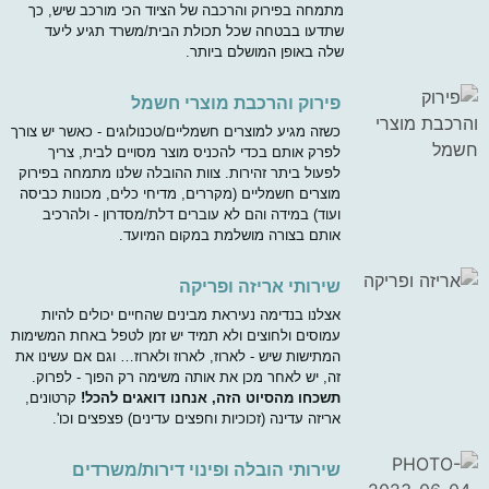
מתמחה בפירוק והרכבה של הציוד הכי מורכב שיש, כך
שתדעו בבטחה שכל תכולת הבית/משרד תגיע ליעד
שלה באופן המושלם ביותר.
פירוק והרכבת מוצרי חשמל
כשזה מגיע למוצרים חשמליים/טכנולוגים - כאשר יש צורך
לפרק אותם בכדי להכניס מוצר מסויים לבית, צריך
לפעול ביתר זהירות. צוות ההובלה שלנו מתמחה בפירוק
מוצרים חשמליים (מקררים, מדיחי כלים, מכונות כביסה
ועוד) במידה והם לא עוברים דלת/מסדרון - ולהרכיב
אותם בצורה מושלמת במקום המיועד.
שירותי אריזה ופריקה
אצלנו בנדימה נעיראת מבינים שהחיים יכולים להיות
עמוסים ולחוצים ולא תמיד יש זמן לטפל באחת המשימות
המתישות שיש - לארוז, לארוז ולארוז… וגם אם עשינו את
זה, יש לאחר מכן את אותה משימה רק הפוך - לפרוק.
תשכחו מהסיוט הזה, אנחנו דואגים להכל!
קרטונים,
אריזה עדינה (זכוכיות וחפצים עדינים) פצפצים וכו'.
שירותי הובלה ופינוי דירות/משרדים